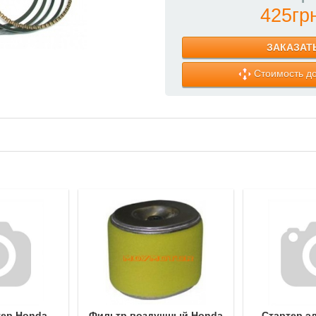
425гр
ЗАКАЗАТ
Стоимость до
тер Honda
Фильтр воздушный Honda
Стартер э