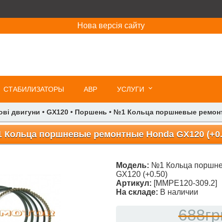
Нова версія сайту
СТАБИЛИЗАТОРЫ
АВР
УСЛУГИ
ові двигуни
•
GX120
•
Поршень
•
№1 Кольца поршневые ремонт
 Кольца поршневые ремонтные Honda GX120 (+0.
Модель:
№1 Кольца поршн
GX120 (+0.50)
Артикул:
[ММРЕ120-309.2]
На складе:
В наличии
688гр