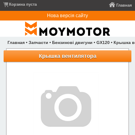
Корзина пуста
Главная
Нова версія сайту
Главная
•
Запчасти
•
Бензинові двигуни
•
GX120
•
Крышка в
Крышка вентилятора