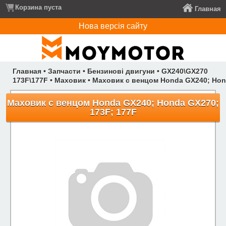
Корзина пуста
Главная
Нова версія сайту
Главная
•
Запчасти
•
Бензинові двигуни
•
GX240\GX270
173F\177F
•
Маховик
•
Маховик с венцом Honda GX240; Hon
Маховик с венцом Honda GX240; Honda GX270;
173F; 177F