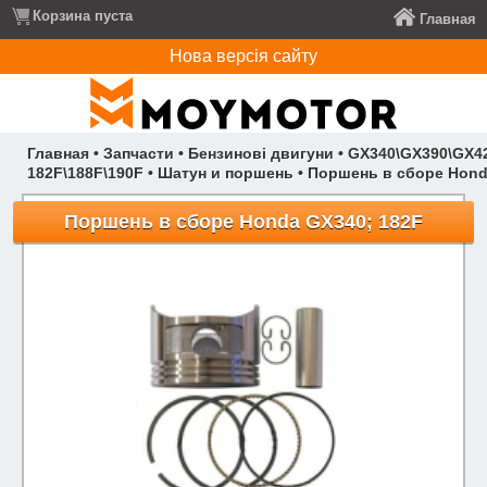
Корзина пуста
Главная
Нова версія сайту
Главная
•
Запчасти
•
Бензинові двигуни
•
GX340\GX390\GX4
182F\188F\190F
•
Шатун и поршень
•
Поршень в сборе Hond
Поршень в сборе Honda GX340; 182F