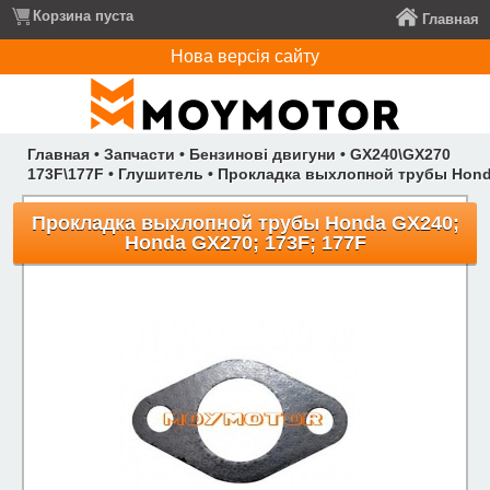
Корзина пуста
Главная
Нова версія сайту
Главная
•
Запчасти
•
Бензинові двигуни
•
GX240\GX270
173F\177F
•
Глушитель
•
Прокладка выхлопной трубы Honda
Прокладка выхлопной трубы Honda GX240;
Honda GX270; 173F; 177F