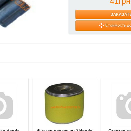
41грн
ЗАКАЗАТ
Стоимость до
тер Honda
Фильтр воздушный Honda
Стартер э