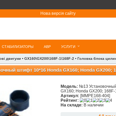
Нова версія сайту
СТАБИЛИЗАТОРЫ
АВР
УСЛУГИ
ові двигуни
•
GX160\GX200\168F-1\168F-2
•
Головка блока цили
очный штифт 10*16 Honda GX160; Honda GX200; 16
Модель:
№13 Установочный
GX160; Honda GX200; 168F-1
Артикул:
[MMPE168-404]
Рейтинг:
На складе:
В наличии