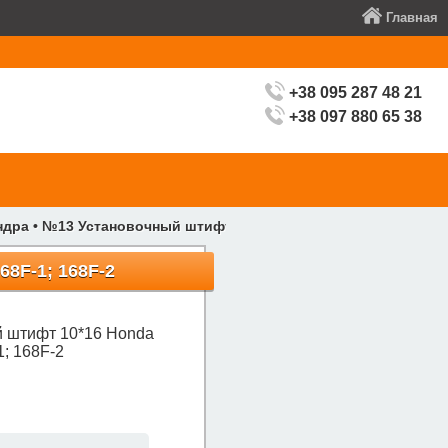
Главная
+38 095 287 48 21
+38 097 880 65 38
ндра
•
№13 Установочный штифт 10*16 Honda GX160; Honda GX2
8F-1; 168F-2
 штифт 10*16 Honda
; 168F-2