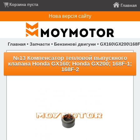
Корзина пуста
Главная
Нова версія сайту
Главная
•
Запчасти
•
Бензинові двигуни
•
GX160\GX200\168F
№13 Компенсатор тепловой выпускного
клапана Honda GX160; Honda GX200; 168F-1;
168F-2