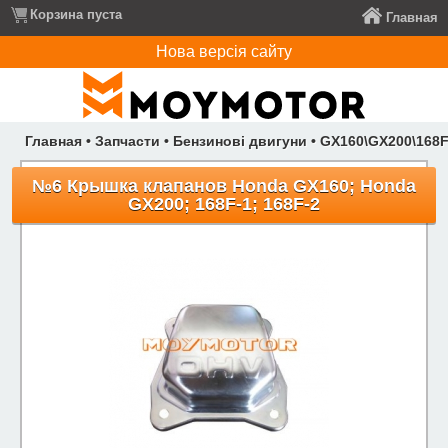
Корзина пуста
Главная
Нова версія сайту
Главная
•
Запчасти
•
Бензинові двигуни
•
GX160\GX200\168F
№6 Крышка клапанов Honda GX160; Honda
GX200; 168F-1; 168F-2